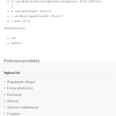
G - szerokość pas bez rozciągania/po rozciągnięciu - 32 cm x 2/47 cm x
2
H - szerokość bioder - 61 cm x 2
I - szerokość nogawki na dole - 43 cm x 2
J - stan - 35 cm
Skład materiału:
len
wiskoza
Polecane produkty
Pożyteczne linki
Regulamin sklepu
Formy płatności
Dostawa
Zwroty
Zwroty i reklamacje
Cookies