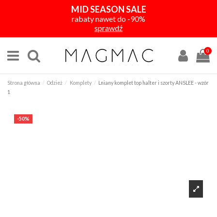
MID SEASON SALE
rabaty nawet do -90%
sprawdź
0
Strona główna
Odzież
Komplety
Lniany komplet top halter i szorty ANSLEE - wzór
1
-50%