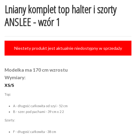
Lniany komplet top halter i szorty
ANSLEE - wzór 1
Niestety produkt jest aktualnie niedostępny w sprzedaży
Modelka ma 170 cm wzrostu
Wymiary:
XS/S
Top:
A - długość całkowita od szyi - 52 cm
B - szer. pod pachami - 39 cm x 2 2
Szorty:
F - długość całkowita - 38 cm