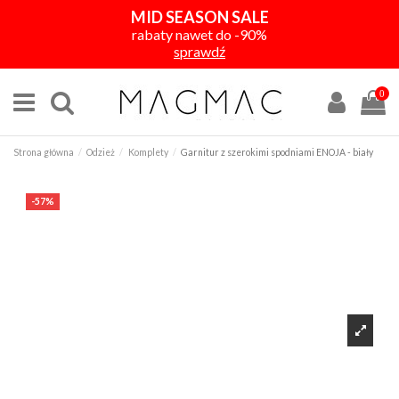
MID SEASON SALE
rabaty nawet do -90%
sprawdź
0
Strona główna
Odzież
Komplety
Garnitur z szerokimi spodniami ENOJA - biały
-57%