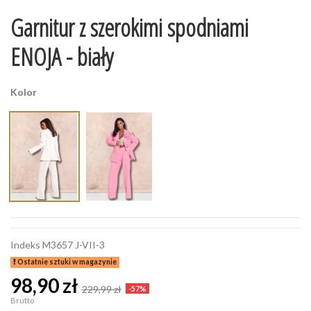
Garnitur z szerokimi spodniami
ENOJA - biały
Kolor
Indeks
M3657 J-VII-3
Ostatnie sztuki w magazynie
98,90 zł
229,99 zł
-57%
Brutto