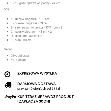
F - długość rękawa od pachy - 44 cm
DÓŁ
A - dł zew. nogawki - 105 cm
- dł wew. nogawki - 73 cm
B - szer. pasa (min/max) - 33/41 cm x 2
C - szer.w biodrach - 48 cm x 2
D - szer.uda - 30 cm x 2
E - stan - 33 cm
Skład:
95% poliester
5% elastan
EXPRESOWA WYSYŁKA
DARMOWA DOSTAWA
przy zamówieniach od 399zł
KUP TERAZ, SPRAWDŹ PRODUKT
I ZAPŁAĆ ZA 30 DNI