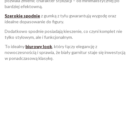
pozwala zmienić charakter stylizacji – od minimalistycznej po
bardziej efektowną.
Szerokie spodnie
z gumką z tyłu gwarantują wygodę oraz
idealne dopasowanie do figury.
Dodatkowo spodnie posiadają kieszenie, co czyni komplet nie
tylko stylowym, ale i funkcjonalnym.
To idealny
biurowy look
, który łączy elegancję z
nowoczesnością i sprawia, że biały garnitur staje się inwestycją
w ponadczasową klasykę.
W magazynie
Brak opini
1 Przedmiot
ean13
2560001037521