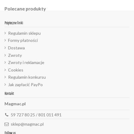
Polecane produkty
Pożyteczne linki
Regulamin sklepu
Formy płatności
Dostawa
Zwroty
Zwroty i reklamacje
Cookies
Regulamin konkursu
Jak zapłacić PayPo
Kontakt
Magmac.pl
59 727 80 25 / 801 011 491
sklep@magmac.pl
Follow us