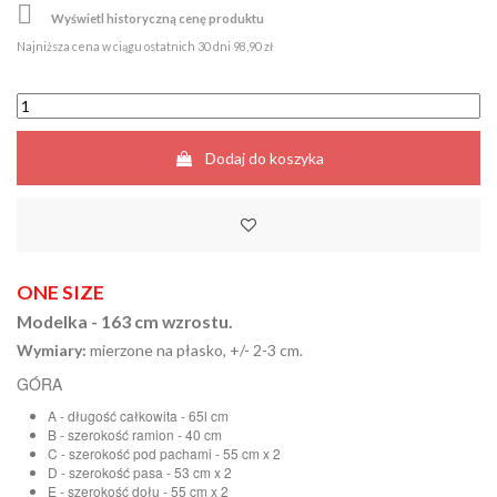

Wyświetl historyczną cenę produktu
Najniższa cena w ciągu ostatnich 30 dni
98,90 zł
Dodaj do koszyka
ONE SIZE
Modelka - 163 cm wzrostu.
Wymiary:
mierzone na płasko, +/- 2-3 cm.
GÓRA
A - długość całkowita - 65l cm
B - szerokość ramion - 40 cm
C - szerokość pod pachami - 55 cm x 2
D - szerokość pasa - 53 cm x 2
E - szerokość dołu - 55 cm x 2