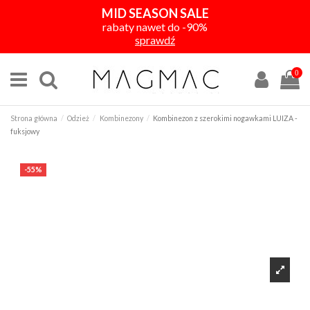
MID SEASON SALE
rabaty nawet do -90%
sprawdź
0
Strona główna
Odzież
Kombinezony
Kombinezon z szerokimi nogawkami LUIZA -
fuksjowy
-55%