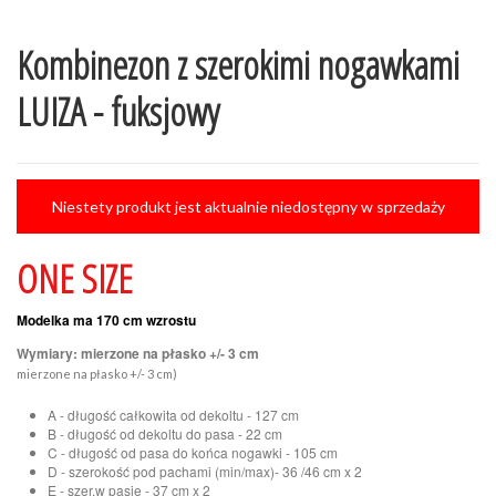
Kombinezon z szerokimi nogawkami
LUIZA - fuksjowy
Niestety produkt jest aktualnie niedostępny w sprzedaży
ONE SIZE
Modelka ma 170 cm wzrostu
Wymiary: mierzone na płasko +/- 3 cm
mierzone na płasko +/- 3 cm)
A - długość całkowita od dekoltu - 127 cm
B - długość od dekoltu do pasa - 22 cm
C - długość od pasa do końca nogawki - 105 cm
D - szerokość pod pachami (min/max)- 36 /46 cm x 2
E - szer.w pasie - 37 cm x 2