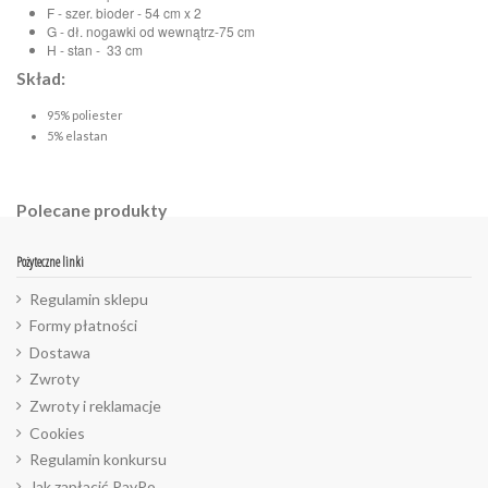
F - szer. bioder - 54 cm x 2
G - dł. nogawki od wewnątrz-75 cm
H - stan - 33 cm
Skład:
95% poliester
5% elastan
Polecane produkty
Pożyteczne linki
Regulamin sklepu
Formy płatności
Dostawa
Zwroty
Zwroty i reklamacje
Cookies
Regulamin konkursu
Jak zapłacić PayPo