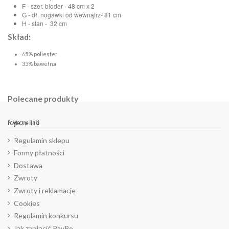
F - szer. bioder - 48 cm x 2
G - dł. nogawki od wewnątrz- 81 cm
H - stan - 32 cm
Skład:
65% poliester
35% bawełna
Polecane produkty
Pożyteczne linki
Regulamin sklepu
Formy płatności
Dostawa
Zwroty
Zwroty i reklamacje
Cookies
Regulamin konkursu
Jak zapłacić PayPo