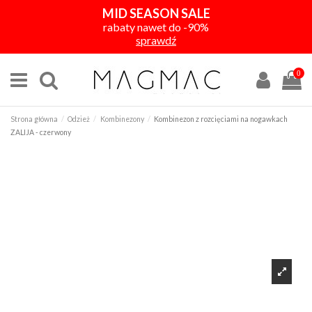
MID SEASON SALE
rabaty nawet do -90%
sprawdź
0
Strona główna
Odzież
Kombinezony
Kombinezon z rozcięciami na nogawkach
ZALIJA - czerwony