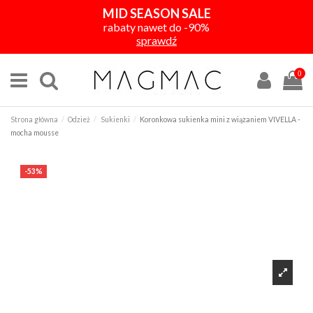
MID SEASON SALE
rabaty nawet do -90%
sprawdź
0
Strona główna
Odzież
Sukienki
Koronkowa sukienka mini z wiązaniem VIVELLA -
mocha mousse
-53%