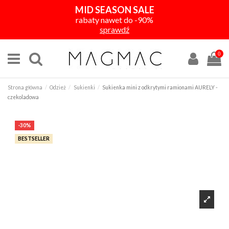
MID SEASON SALE
rabaty nawet do -90%
sprawdź
0
Strona główna
Odzież
Sukienki
Sukienka mini z odkrytymi ramionami AURELY -
czekoladowa
-30%
BESTSELLER