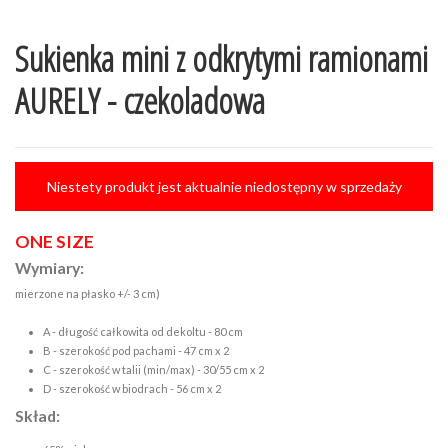
Sukienka mini z odkrytymi ramionami
AURELY - czekoladowa
Niestety produkt jest aktualnie niedostępny w sprzedaży
ONE SIZE
Wymiary:
mierzone na płasko +/- 3 cm)
A - długość całkowita od dekoltu - 80 cm
B - szerokość pod pachami - 47 cm x 2
C - szerokość w talii (min/max) - 30/55 cm x 2
D - szerokość w biodrach - 56 cm x 2
Skład: