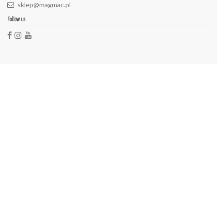
sklep@magmac.pl
Follow us