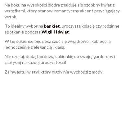
Na boku na wysokości biodra znajduje się ozdobny kwiat z
wstążkami, który stanowi romantyczny akcent przyciągający
wzrok.
To idealny wybór na
bankiet
, uroczystą kolację czy rodzinne
spotkanie podczas
Wigilii i świąt
.
W tej sukience będziesz czuć się wyjątkowo i kobieco, a
jednocześnie z elegancją i klasą.
Nie czekaj, dodaj bordową sukienkię do swojej garderoby i
zabłyśnij na każdej uroczystości!
Zainwestuj w styl, który nigdy nie wychodzi z mody!
W magazynie
Brak opini
11 Przedmioty
ean13
2560000914229