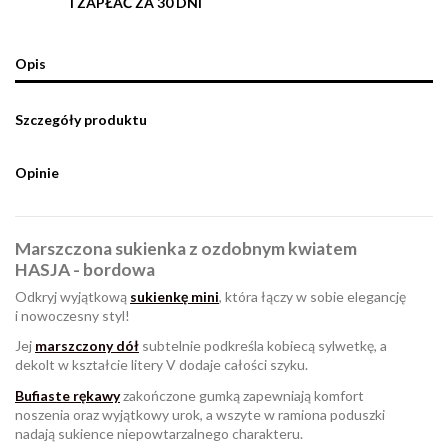
I ZAPŁAĆ ZA 30 DNI
Opis
Szczegóły produktu
Opinie
Marszczona sukienka z ozdobnym kwiatem
HASJA - bordowa
Odkryj wyjątkową
sukienkę mini
, która łączy w sobie elegancję
i nowoczesny styl!
Jej
marszczony dół
subtelnie podkreśla kobiecą sylwetkę, a
dekolt w kształcie litery V dodaje całości szyku.
Bufiaste rękawy
zakończone gumką zapewniają komfort
noszenia oraz wyjątkowy urok, a wszyte w ramiona poduszki
nadają sukience niepowtarzalnego charakteru.