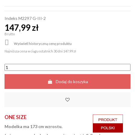
Indeks
M2297 G-III-2
147,99 zł
Brutto

Wyświetl historyczną cenę produktu
Najniższa cena w ciągu ostatnich 30 dni
147,99 zł
Dodaj do koszyka
ONE SIZE
Modelka ma 173 cm wzrostu.