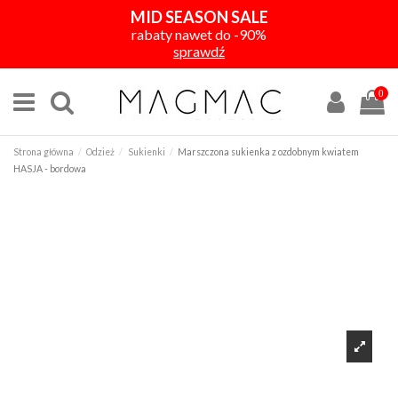
MID SEASON SALE
rabaty nawet do -90%
sprawdź
0
Strona główna
Odzież
Sukienki
Marszczona sukienka z ozdobnym kwiatem
HASJA - bordowa