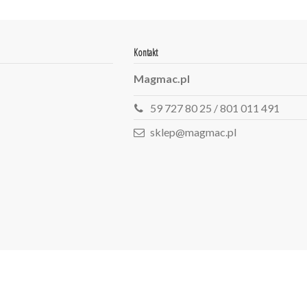
Kontakt
Magmac.pl
59 727 80 25 / 801 011 491
sklep@magmac.pl