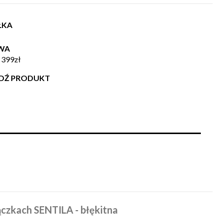
ŁKA
WA
 399zł
WDŹ PRODUKT
ączkach SENTILA - błękitna