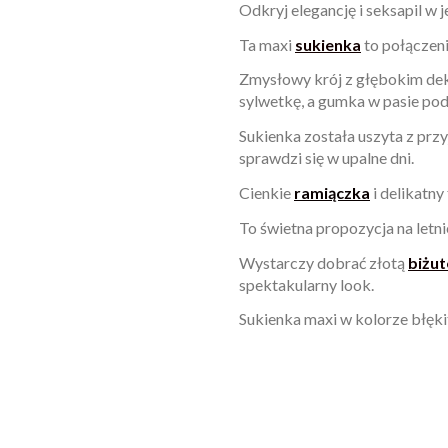
Odkryj elegancję i seksapil w
Ta maxi
sukienka
to połączeni
Zmysłowy krój z głębokim dek
sylwetkę, a gumka w pasie podk
Sukienka została uszyta z pr
sprawdzi się w upalne dni.
Cienkie
ramiączka
i delikatny
To świetna propozycja na letn
Wystarczy dobrać złotą
biżut
spektakularny look.
Sukienka maxi w kolorze błękit
W magazynie
Brak opini
15 Przedmioty
ean13
2560000996676