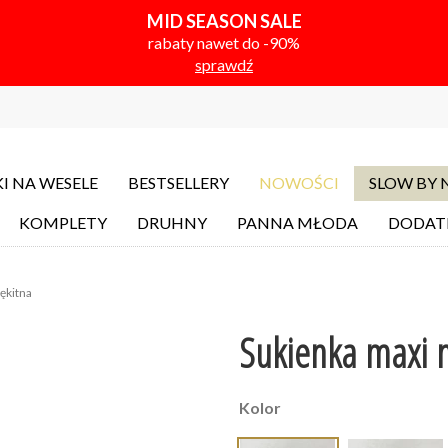
MID SEASON SALE
rabaty nawet do -90%
sprawdź
I NA WESELE
BESTSELLERY
NOWOŚCI
SLOW BY
KOMPLETY
DRUHNY
PANNA MŁODA
DODAT
ękitna
Sukienka maxi n
Kolor