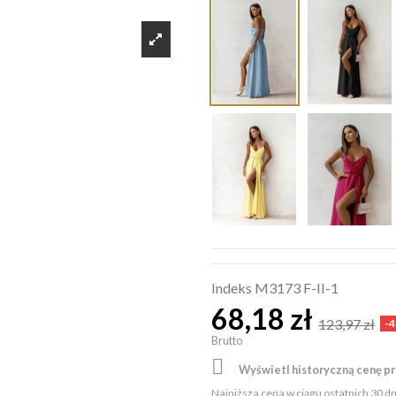
Indeks
M3173 F-II-1
68,18 zł
123,97 zł
-
Brutto

Wyświetl historyczną cenę p
Najniższa cena w ciągu ostatnich 30 d