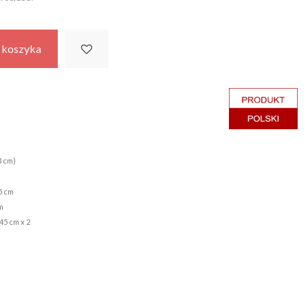
 koszyka
3 cm)
5 cm
m
/45 cm x 2