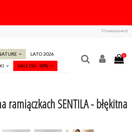
Lista życzeń (
)
 NATURE
LATO 2026
0
KI
SALE DO -90%
a ramiączkach SENTILA - błękitna