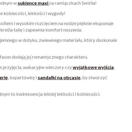
 jednym w
sukience maxi
na ramiączkach Sentila!
e kobiecości, lekkości i wygody!
oltem i wysokim rozcięciem na nodze pięknie eksponuje
reśla talię i zapewnia komfort noszenia.
zyjemnego w dotyku, zwiewnego materiału, który doskonale
 fason dodają jej romantycznego charakteru.
ie przyjęcia, wakacyjne wieczory czy
wyjątkowe wyjścia
.
erię
, kopertówkę i
sandałki na obcasie
, by stworzyć
nym to kwintesencja letniej lekkości i kobiecości.