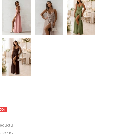
45%
roduktu
ni
68,18 zł