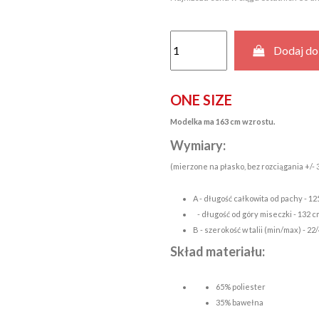
Dodaj do
ONE SIZE
Modelka ma 163
cm wzrostu.
Wymiary:
(mierzone na płasko, bez rozciągania +/- 
A - długość całkowita od pachy - 12
- długość od góry miseczki - 132 c
B - szerokość w talii (min/max) - 22
Skład materiału:
65% poliester
35% bawełna