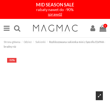
MID SEASON SALE
rabaty nawet do -90%
sprawdź
0
Strona główna
Odzież
Sukienki
Rozkloszowana sukienka mini z lyocellu ELVINA -
brudny róż
-50%