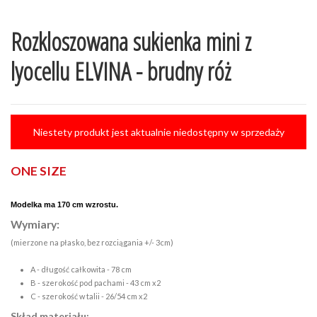
Rozkloszowana sukienka mini z
lyocellu ELVINA - brudny róż
Niestety produkt jest aktualnie niedostępny w sprzedaży
ONE SIZE
Modelka ma 170 cm wzrostu.
Wymiary:
(mierzone na płasko, bez rozciągania +/- 3cm)
A - długość całkowita - 78 cm
B - szerokość pod pachami - 43 cm x2
C - szerokość w talii - 26/54 cm x2
Skład materiału: