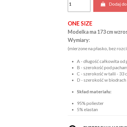
Dodaj do
ONE SIZE
Modelka ma 173 cm wzros
Wymiary:
(mierzone na płasko, bez rozc
A - długość całkowita od
B - szerokość pod pachami
C - szerokość w talii - 33 
D - szerokość w biodrach 
Skład materiału:
95% poliester
5% elastan