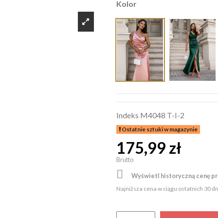
Kolor
Indeks
M4048 T-I-2
Ostatnie sztuki w magazynie
175,99 zł
Brutto

Wyświetl historyczną cenę p
Najniższa cena w ciągu ostatnich 30 d