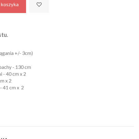
 koszyka
tu.
iągania +/- 3cm)
 pachy - 130 cm
 - 40 cm x 2
cm x 2
- 41 cm x 2