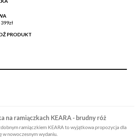
ŁKA
WA
 399zł
WDŹ PRODUKT
a na ramiączkach KEARA - brudny róż
zdobnym ramiączkiem KEARA to wyjątkowa propozycja dla
cję w nowoczesnym wydaniu.