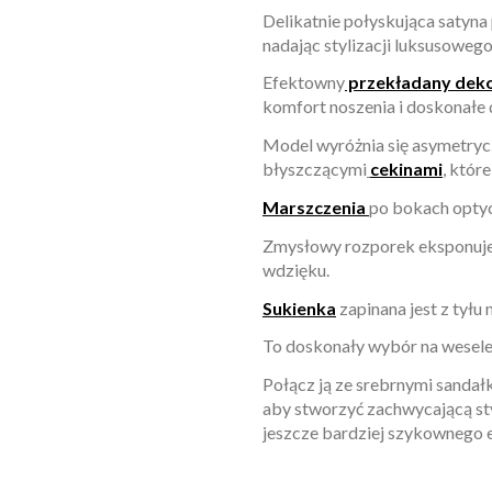
Delikatnie połyskująca satyna 
nadając stylizacji luksusowego
Efektowny
przekładany deko
komfort noszenia i doskonałe
Model wyróżnia się asymetry
błyszczącymi
cekinami
, któr
Marszczenia
po bokach optycz
Zmysłowy rozporek eksponuje 
wdzięku.
Sukienka
zapinana jest z tyłu 
To doskonały wybór na wesele, 
Połącz ją ze srebrnymi sandał
aby stworzyć zachwycającą sty
jeszcze bardziej szykownego e
W magazynie
Brak opini
1 Przedmiot
ean13
2560001072782