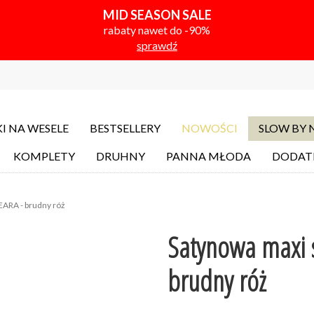
MID SEASON SALE
rabaty nawet do -90%
sprawdź
I NA WESELE
BESTSELLERY
NOWOŚCI
SLOW BY
KOMPLETY
DRUHNY
PANNA MŁODA
DODAT
EARA - brudny róż
Satynowa maxi 
brudny róż