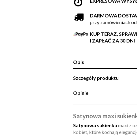
EXPRESOWA WYSY
DARMOWA DOSTA
przy zamówieniach od
KUP TERAZ, SPRA
I ZAPŁAĆ ZA 30 DNI
Opis
Szczegóły produktu
Opinie
Satynowa maxi sukienk
Satynowa sukienka
maxi z o
kobiet, które kochają elegan