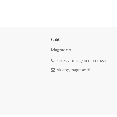
Kontakt
Magmac.pl
59 727 80 25 / 801 011 491
sklep@magmac.pl