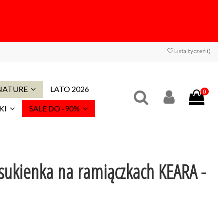
Lista życzeń (
)
 NATURE
LATO 2026
0
KI
SALE DO -90%
sukienka na ramiączkach KEARA -