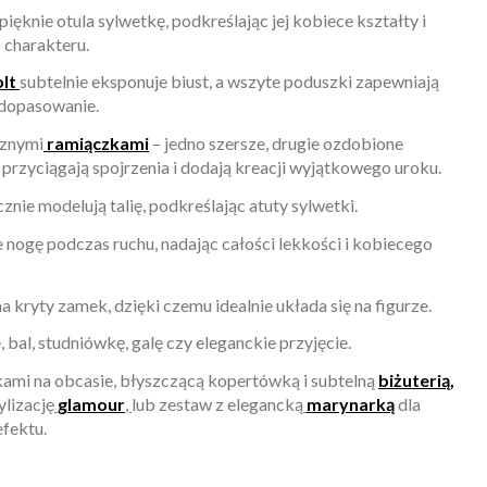
pięknie otula sylwetkę, podkreślając jej kobiece kształty i
 charakteru.
lt
subtelnie eksponuje biust, a wszyte poduszki zapewniają
 dopasowanie.
cznymi
ramiączkami
– jedno szersze, drugie ozdobione
e przyciągają spojrzenia i dodają kreacji wyjątkowego uroku.
nie modelują talię, podkreślając atuty sylwetki.
nogę podczas ruchu, nadając całości lekkości i kobiecego
na kryty zamek, dzięki czemu idealnie układa się na figurze.
bal, studniówkę, galę czy eleganckie przyjęcie.
kami na obcasie, błyszczącą kopertówką i subtelną
biżuterią
,
lizację
glamour
,
lub zestaw z elegancką
marynarką
dla
fektu.