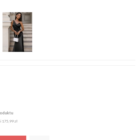
roduktu
ni
175,99 zł