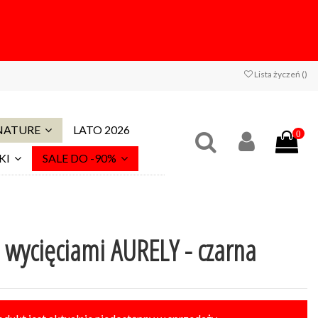
Lista życzeń (
)
 NATURE
LATO 2026
0
KI
SALE DO -90%
 wycięciami AURELY - czarna