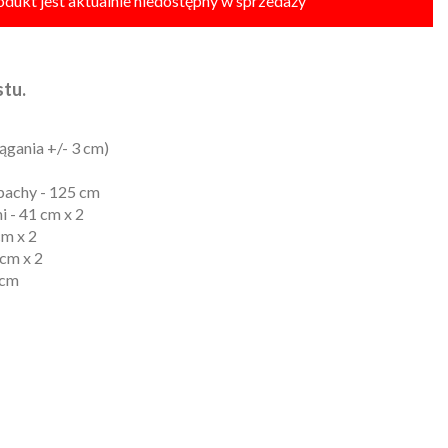
odukt jest aktualnie niedostępny w sprzedaży
tu.
ągania +/- 3 cm)
 pachy - 125 cm
 - 41 cm x 2
cm x 2
 cm x 2
5 cm