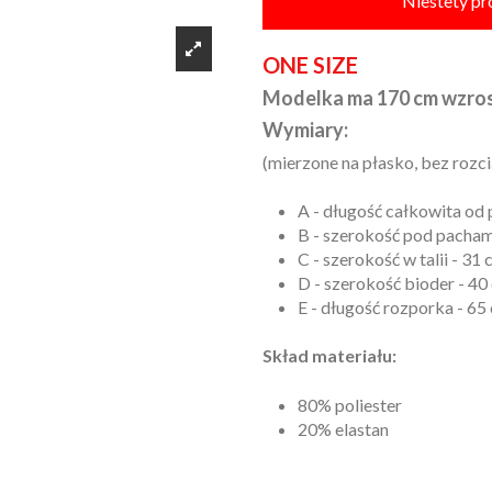
Niestety pr
ONE SIZE
Modelka ma 170 cm wzros
Wymiary:
(mierzone na płasko, bez rozci
A - długość całkowita od
B - szerokość pod pachami
C - szerokość w talii - 31 
D - szerokość bioder - 40
E - długość rozporka - 6
Skład materiału:
80% poliester
20% elastan