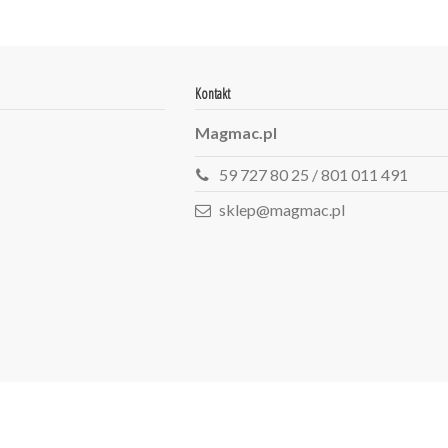
Kontakt
Magmac.pl
59 727 80 25 / 801 011 491
sklep@magmac.pl