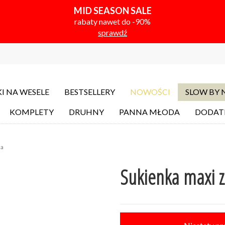
MID SEASON SALE
rabaty nawet do -90%
sprawdź
I NA WESELE
BESTSELLERY
NOWOŚCI
SLOW BY
KOMPLETY
DRUHNY
PANNA MŁODA
DODAT
na
Sukienka maxi z