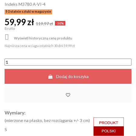
Indeks
M3780 A-VI-4
Ostatnie sztuki w magazynie
59,99 zł
119,97 zł
-50%
Brutto

Wyświetl historyczną cenę produktu
Najniższa cena w ciągu ostatnich 30 dni
59,99 zł
Dodaj do koszyka
Wymiary:
(mierzone na płasko, bez rozciągania +/- 3 cm)
S