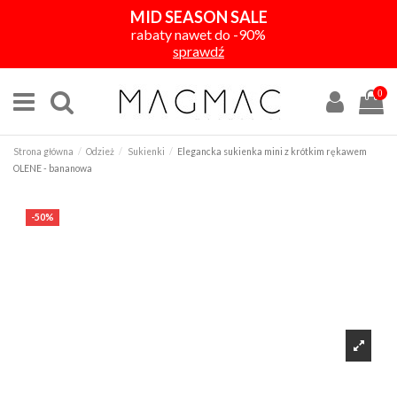
MID SEASON SALE
rabaty nawet do -90%
sprawdź
0
Strona główna
Odzież
Sukienki
Elegancka sukienka mini z krótkim rękawem
OLENE - bananowa
-50%