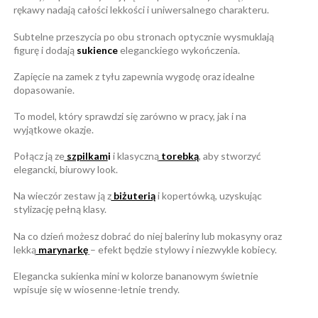
rękawy nadają całości lekkości i uniwersalnego charakteru.
Subtelne przeszycia po obu stronach optycznie wysmuklają
figurę i dodają
sukience
eleganckiego wykończenia.
Zapięcie na zamek z tyłu zapewnia wygodę oraz idealne
dopasowanie.
To model, który sprawdzi się zarówno w pracy, jak i na
wyjątkowe okazje.
Połącz ją ze
szpilkam
i
i klasyczną
torebką
, aby stworzyć
elegancki, biurowy look.
Na wieczór zestaw ją z
biżuterią
i kopertówką, uzyskując
stylizację pełną klasy.
Na co dzień możesz dobrać do niej baleriny lub mokasyny oraz
lekką
marynarkę
– efekt będzie stylowy i niezwykle kobiecy.
Elegancka sukienka mini w kolorze bananowym świetnie
wpisuje się w wiosenne-letnie trendy.
W magazynie
Brak opini
1 Przedmioty