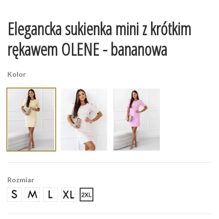
Elegancka sukienka mini z krótkim
rękawem OLENE - bananowa
Kolor
Rozmiar
S
M
L
XL
2XL