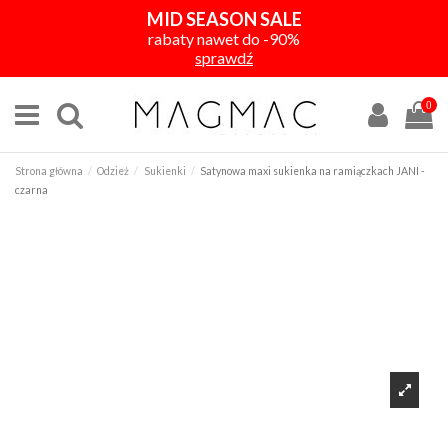
MID SEASON SALE
rabaty nawet do -90%
sprawdź
0
Strona główna
Odzież
Sukienki
Satynowa maxi sukienka na ramiączkach JANI -
czarna