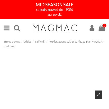
MID SEASON SALE
rabaty nawet do -90%
sprawdź
0
Strona główna
Odzież
Sukienki
Rozkloszowana sukienka hiszpanka - MALAGA -
oliwkowa