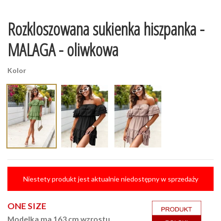
Rozkloszowana sukienka hiszpanka -
MALAGA - oliwkowa
Kolor
Niestety produkt jest aktualnie niedostępny w sprzedaży
ONE SIZE
Modelka ma 163 cm wzrostu.