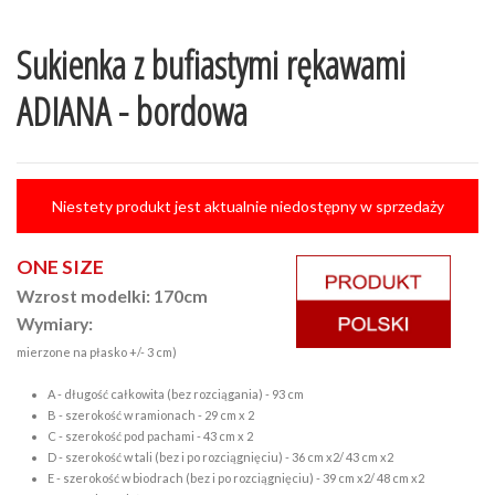
Sukienka z bufiastymi rękawami
ADIANA - bordowa
Niestety produkt jest aktualnie niedostępny w sprzedaży
ONE SIZE
Wzrost modelki: 170cm
Wymiary:
mierzone na płasko +/- 3 cm)
A - długość całkowita (bez rozciągania) - 93 cm
B - szerokość w ramionach - 29 cm x 2
C - szerokość pod pachami - 43 cm x 2
D - szerokość w tali (bez i po rozciągnięciu) - 36 cm x2/ 43 cm x2
E - szerokość w biodrach (bez i po rozciągnięciu) - 39 cm x2/ 48 cm x2