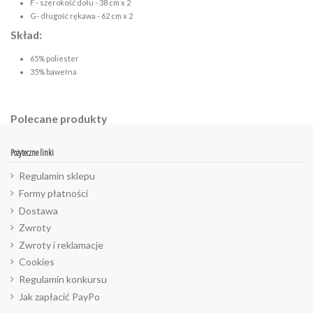
F - szerokość dołu - 38 cm x 2
G- długość rękawa - 62 cm x 2
Skład:
65% poliester
35% bawełna
Polecane produkty
Pożyteczne linki
Regulamin sklepu
Formy płatności
Dostawa
Zwroty
Zwroty i reklamacje
Cookies
Regulamin konkursu
Jak zapłacić PayPo