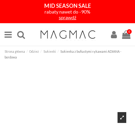
MID SEASON SALE
rabaty nawet do -90%
sprawdź
0
Strona główna
Odzież
Sukienki
Sukienka z bufiastymi rękawami ADIANA -
bordowa