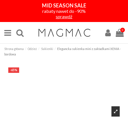
MID SEASON SALE
rabaty nawet do -90%
sprawdź
0
Strona główna
Odzież
Sukienki
Elegancka sukienka mini z zakładkami XENIA -
bordowa
-65%