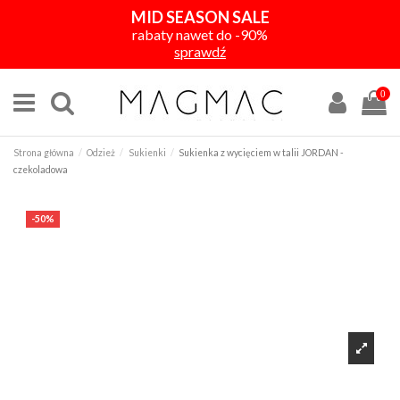
MID SEASON SALE
rabaty nawet do -90%
sprawdź
0
Strona główna
Odzież
Sukienki
Sukienka z wycięciem w talii JORDAN -
czekoladowa
-50%