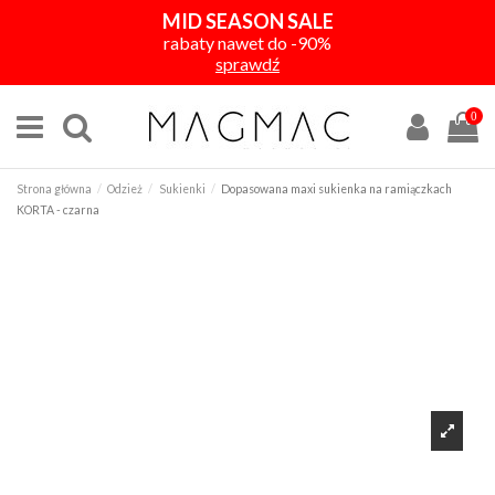
MID SEASON SALE
rabaty nawet do -90%
sprawdź
0
Strona główna
Odzież
Sukienki
Dopasowana maxi sukienka na ramiączkach
KORTA - czarna