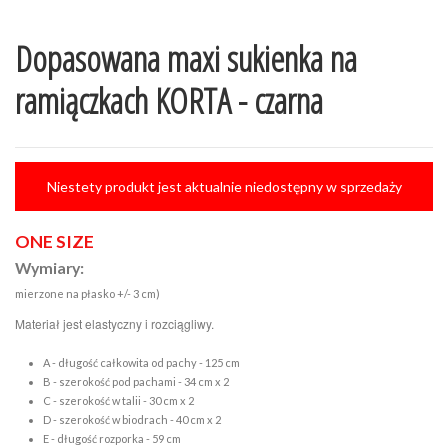
Dopasowana maxi sukienka na
ramiączkach KORTA - czarna
Niestety produkt jest aktualnie niedostępny w sprzedaży
ONE SIZE
Wymiary:
mierzone na płasko +/- 3 cm)
Materiał jest elastyczny i rozciągliwy.
A - długość całkowita od pachy - 125 cm
B - szerokość pod pachami - 34 cm x 2
C - szerokość w talii - 30 cm x 2
D - szerokość w biodrach - 40 cm x 2
E - długość rozporka - 59 cm