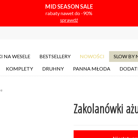
MID SEASON SALE
rabaty nawet do -90%
sprawdź
I NA WESELE
BESTSELLERY
NOWOŚCI
SLOW BY
KOMPLETY
DRUHNY
PANNA MŁODA
DODAT
re
Zakolanówki ażu