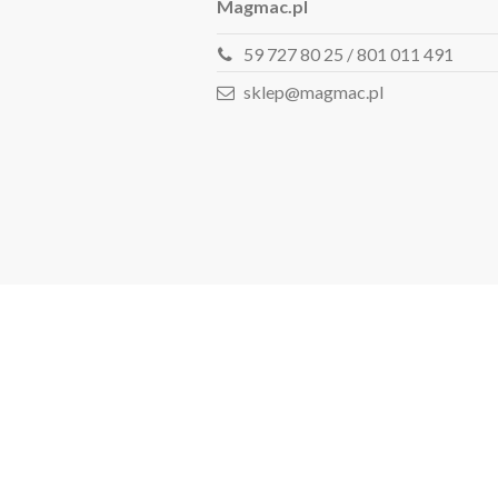
Magmac.pl
59 727 80 25 / 801 011 491
sklep@magmac.pl