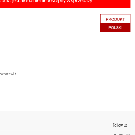
odukt jest aktualnie niedostępny w sprzedaży
zwrotowi !
Follow us