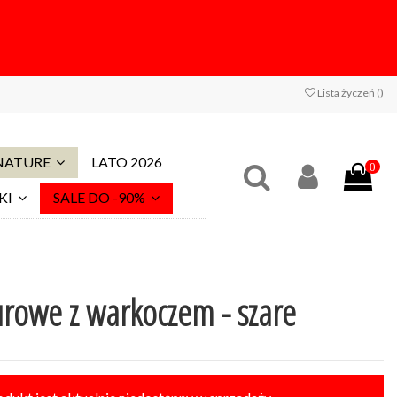
Lista życzeń (
)
 NATURE
LATO 2026
0
KI
SALE DO -90%
rowe z warkoczem - szare