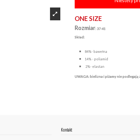
Niestety pr
ONE SIZE
Rozmiar
: 37-41
Skład:
84%- bawełna
14% - poliamid
2%- elastan
UWAGA: bielizna i piżamy nie podlegają 
Kontakt