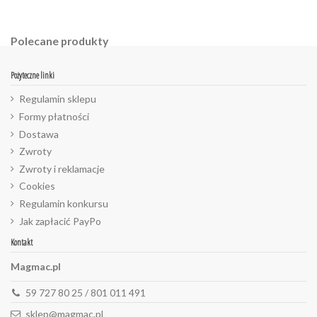
Polecane produkty
Pożyteczne linki
Regulamin sklepu
Formy płatności
Dostawa
Zwroty
Zwroty i reklamacje
Cookies
Regulamin konkursu
Jak zapłacić PayPo
Kontakt
Magmac.pl
59 727 80 25 / 801 011 491
sklep@magmac.pl