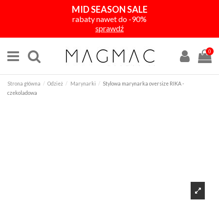
MID SEASON SALE
rabaty nawet do -90%
sprawdź
0
Strona główna
Odzież
Marynarki
Stylowa marynarka oversize RIKA -
czekoladowa