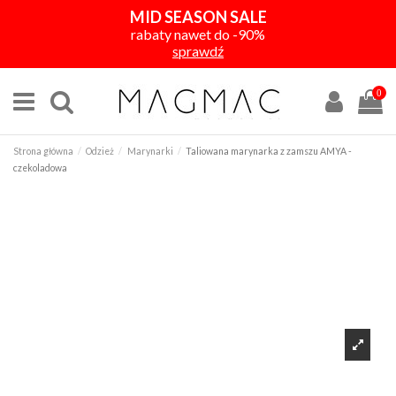
MID SEASON SALE
rabaty nawet do -90%
sprawdź
0
Strona główna
Odzież
Marynarki
Taliowana marynarka z zamszu AMYA -
czekoladowa