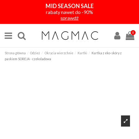
MID SEASON SALE
rabaty nawet do -90%
sprawdź
0
Strona główna
Odzież
Okrycia wierzchnie
Kurtki
Kurtka z eko-skóry z
paskiem SOREJA - czekoladowa