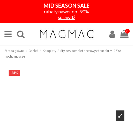
MID SEASON SALE
rabaty nawet do -90%
sprawdź
0
Strona główna
Odzież
Komplety
Stylowy komplet dresowy z tencelu MIREYA -
mocha mousse
-25%