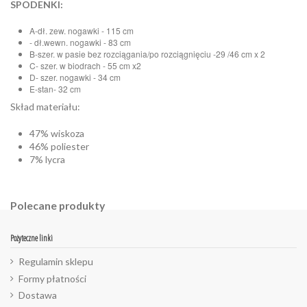
SPODENKI:
A-dł. zew. nogawki - 115 cm
- dł.wewn. nogawki - 83 cm
B-szer. w pasie bez rozciągania/po rozciągnięciu -29 /46 cm x 2
C- szer. w biodrach - 55 cm x2
D- szer. nogawki - 34 cm
E-stan- 32 cm
Skład materiału:
47% wiskoza
46% poliester
7% lycra
Polecane produkty
Pożyteczne linki
Regulamin sklepu
Formy płatności
Dostawa