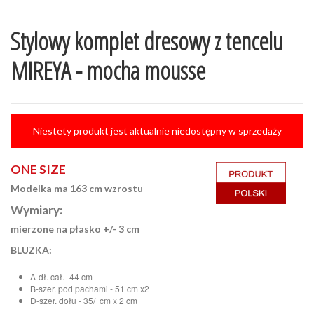
Stylowy komplet dresowy z tencelu
MIREYA - mocha mousse
Niestety produkt jest aktualnie niedostępny w sprzedaży
ONE SIZE
Modelka ma 163 cm wzrostu
Wymiary:
mierzone na płasko +/- 3 cm
BLUZKA:
A-dł. cał.- 44 cm
B-szer. pod pachami - 51 cm x2
D-szer. dołu - 35/ cm x 2 cm