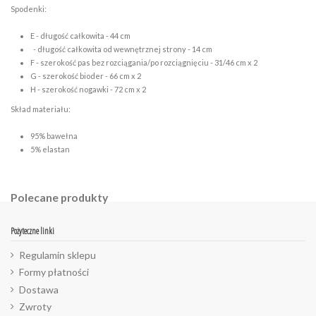
Spodenki:
E - długość całkowita - 44 cm
- długość całkowita od wewnętrznej strony - 14 cm
F - szerokość pas bez rozciągania/po rozciągnięciu - 31/46 cm x 2
G - szerokość bioder - 66 cm x 2
H - szerokość nogawki - 72 cm x 2
Skład materiału:
95% bawełna
5% elastan
Polecane produkty
Pożyteczne linki
Regulamin sklepu
Formy płatności
Dostawa
Zwroty