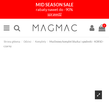
MID SEASON SALE
rabaty nawet do -90%
sprawdź
0
Strona główna
Odzież
Komplety
Muślinowy komplet bluzka i spodenki - KORSO -
czarny