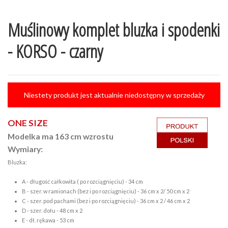
Muślinowy komplet bluzka i spodenki
- KORSO - czarny
Niestety produkt jest aktualnie niedostępny w sprzedaży
ONE SIZE
Modelka ma 163 cm wzrostu
Wymiary:
Bluzka:
A - długość całkowita ( po rozciągnięciu) - 34 cm
B - szer. w ramionach (bez i po rozciągnięciu) - 36 cm x 2/ 50 cm x 2
C - szer. pod pachami (bez i po rozciągnięciu) - 36 cm x 2 / 46 cm x 2
D - szer. dołu - 48 cm x 2
E - dł. rękawa - 53 cm