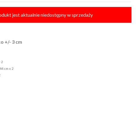
odukt jest aktualnie niedostępny w sprzedaży
o +/- 3 cm
 2
/44 cm x 2
2
m