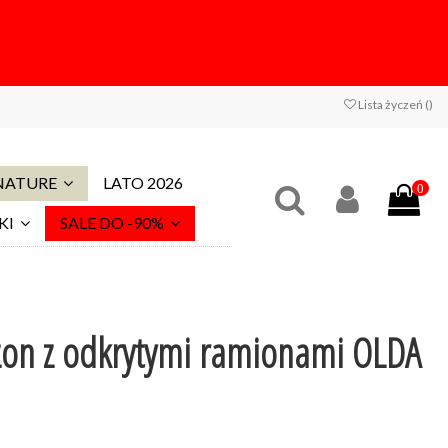
Lista życzeń (
)
 NATURE
LATO 2026
0
KI
SALE DO -90%
zon z odkrytymi ramionami OLDA