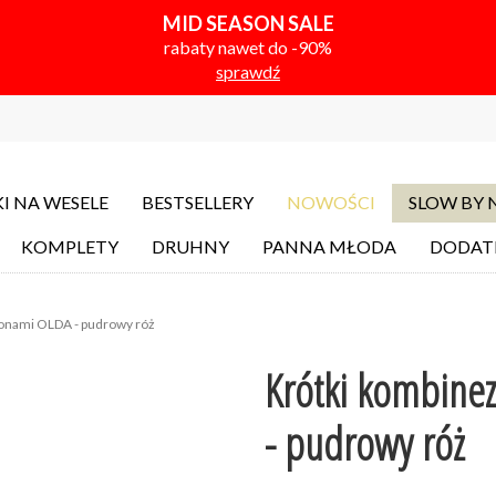
MID SEASON SALE
rabaty nawet do -90%
sprawdź
I NA WESELE
BESTSELLERY
NOWOŚCI
SLOW BY
KOMPLETY
DRUHNY
PANNA MŁODA
DODAT
ionami OLDA - pudrowy róż
Krótki kombine
- pudrowy róż