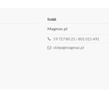
Kontakt
Magmac.pl
59 727 80 25 / 801 011 491
sklep@magmac.pl