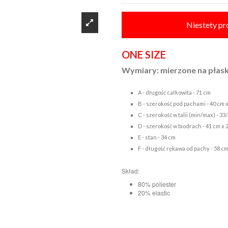
Niestety pr
ONE SIZE
Wymiary: mierzone na płask
A - długość całkowita - 71 cm
B - szerokość pod pachami - 40 cm x
C - szerokość w talii (min/max) - 33
D - szerokość w biodrach - 41 cm x 
E - stan - 34 cm
F - długość rękawa od pachy - 58 c
Skład:
80% poliester
20% elastic