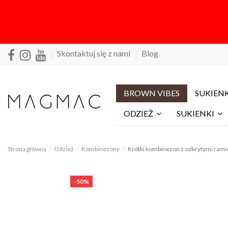
Skontaktuj się z nami
Blog
BROWN VIBES
SUKIENK
ODZIEŻ
SUKIENKI
Strona główna
Odzież
Kombinezony
Krótki kombinezon z odkrytymi ram
-50%