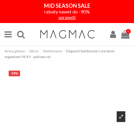
MID SEASON SALE
rabaty nawet do -90%
sprawdź
0
Strona główna
Odzież
Kombinezony
Elegancki kombinezon z szerokimi
nogawkami VICKY - pudrowy róż
-58%