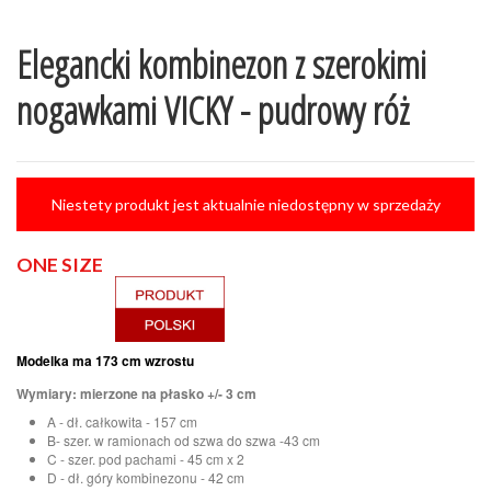
Elegancki kombinezon z szerokimi
nogawkami VICKY - pudrowy róż
Niestety produkt jest aktualnie niedostępny w sprzedaży
ONE SIZE
Modelka ma 173 cm wzrostu
Wymiary: mierzone na płasko +/- 3 cm
A - dł. całkowita - 157 cm
B- szer. w ramionach od szwa do szwa -43 cm
C - szer. pod pachami - 45 cm x 2
D - dł. góry kombinezonu - 42 cm