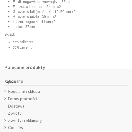
E - dł. nogawki od wewnątrz - 85 cm
F - szer. w biodrach - 54 cm x2
G - szer. w tali (min/max) - 19 /50 cm x2
H - szer. w udzie - 39 cm x2
I - szer. nogawki - 41 cm x2
J- stan- 37 cm
Skład:
65% poliester
35% bawełna
Polecane produkty
Pożyteczne linki
Regulamin sklepu
Formy płatności
Dostawa
Zwroty
Zwroty i reklamacje
Cookies