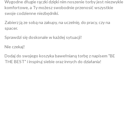
Wygodne długie rączki dzięki nim noszenie torby jest niezwykle
komfortowe, a Ty możesz swobodnie przenosić wszystkie
swoje codzienne niezbędniki.
Zabierz ją ze sobą na zakupy, na uczelnię, do pracy, czy na
spacer.
Sprawdzi się doskonale w każdej sytuacji!
Nie czekaj!
Dodaj do swojego koszyka bawełnianą torbę z napisem "BE
THE BEST" i inspiruj siebie oraz innych do działania!
W magazynie
Brak opini
3 Przedmioty
ean13
2560000930205