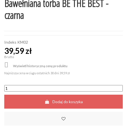
Bawełniana torba BE THE BEST -
czarna
Indeks
KM02
39,59 zł
Brutto

Wyświetl historyczną cenę produktu
Najniższa cena w ciągu ostatnich 30 dni
39,59 zł
Dodaj do koszyka