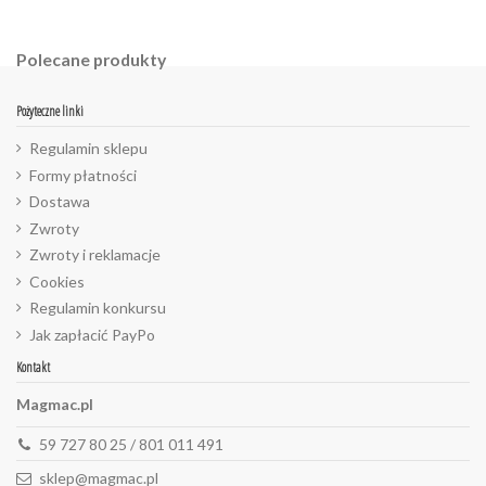
Polecane produkty
Pożyteczne linki
Regulamin sklepu
Formy płatności
Dostawa
Zwroty
Zwroty i reklamacje
Cookies
Regulamin konkursu
Jak zapłacić PayPo
Kontakt
Magmac.pl
59 727 80 25 / 801 011 491
sklep@magmac.pl