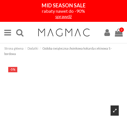
MID SEASON SALE
rabaty nawet do -90%
sprawdź
0
Strona główna
Dodatki
Ozdoba świąteczna choinkowa kokarda cekinowa S -
bordowa
-5%