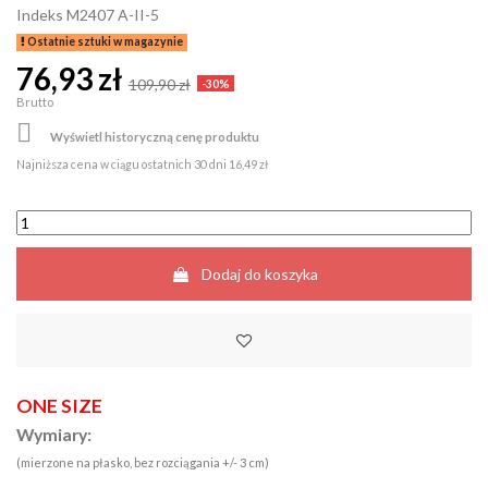
Indeks
M2407 A-II-5
Ostatnie sztuki w magazynie
76,93 zł
109,90 zł
-30%
Brutto

Wyświetl historyczną cenę produktu
Najniższa cena w ciągu ostatnich 30 dni
16,49 zł
Dodaj do koszyka
ONE SIZE
Wymiary:
(mierzone na płasko, bez rozciągania +/- 3 cm)