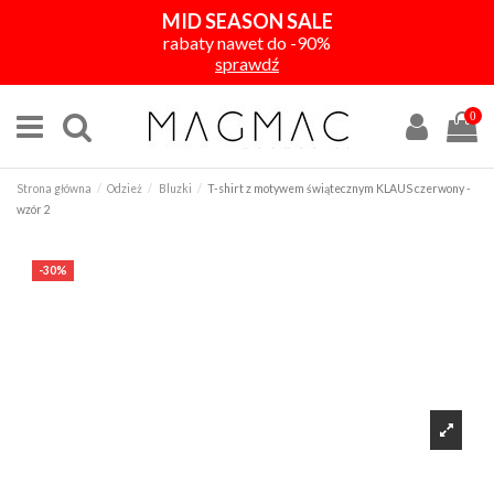
MID SEASON SALE
rabaty nawet do -90%
sprawdź
0
Strona główna
Odzież
Bluzki
T-shirt z motywem świątecznym KLAUS czerwony -
wzór 2
-30%