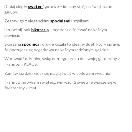
Dodaj ciepły
sweter
i gotowe – idealny strój na świąteczne
zakupy!
Zestaw go z eleganckimi
spodniami
i szpilkami.
Uzupełnij look
biżuterią
– będziesz olśniewać na każdym
przyjęciu!
Skórzana
spódnica
i długie kozaki to idealny duet, który sprawi,
że poczujesz się wyjątkowo na każdym rodzinnym zjeździe.
Wprowadź odrobinę świątecznego uroku do swojej garderoby z
T-shirtem KLAUS.
Zamów już dziś i ciesz się magią świąt w stylowym wydaniu!
T-shirt z motywem świątecznym wzór 2 świetnie wpisze się w
świąteczny klimat.
W magazynie
Brak opini
1 Przedmiot
ean13
2560000924976