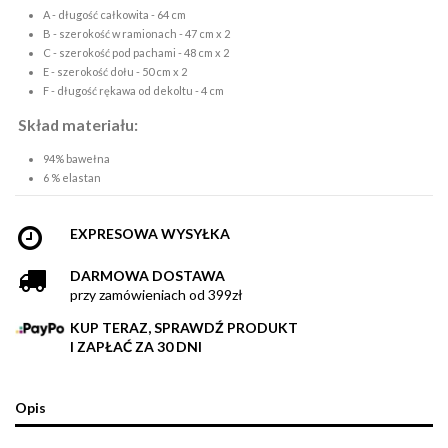
A - długość całkowita - 64 cm
B - szerokość w ramionach - 47 cm x 2
C - szerokość pod pachami - 48 cm x 2
E - szerokość dołu - 50 cm x 2
F - długość rękawa od dekoltu - 4 cm
Skład materiału:
94% bawełna
6 % elastan
EXPRESOWA WYSYŁKA
DARMOWA DOSTAWA
przy zamówieniach od 399zł
KUP TERAZ, SPRAWDŹ PRODUKT
I ZAPŁAĆ ZA 30 DNI
Opis