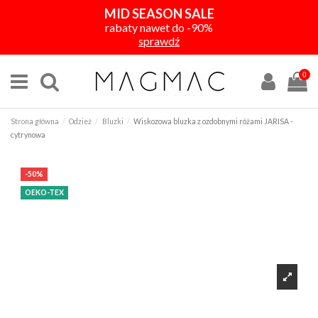
MID SEASON SALE
rabaty nawet do -90%
sprawdź
0
Strona główna
Odzież
Bluzki
Wiskozowa bluzka z ozdobnymi różami JARISA -
cytrynowa
-50%
OEKO-TEX