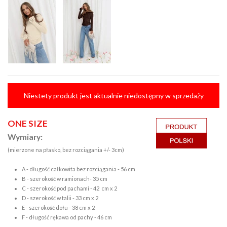
Niestety produkt jest aktualnie niedostępny w sprzedaży
ONE SIZE
Wymiary:
(mierzone na płasko, bez rozciągania +/- 3cm)
A - długość całkowita bez rozciągania - 56 cm
B - szerokość w ramionach- 35 cm
C - szerokość pod pachami - 42 cm x 2
D - szerokość w talii - 33 cm x 2
E - szerokość dołu - 38 cm x 2
F - długość rękawa od pachy - 46 cm