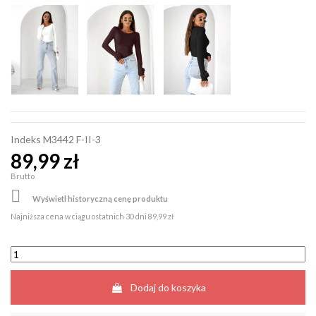
Indeks
M3442 F-II-3
89,99 zł
Brutto

Wyświetl historyczną cenę produktu
Najniższa cena w ciągu ostatnich 30 dni
89,99 zł
Dodaj do koszyka