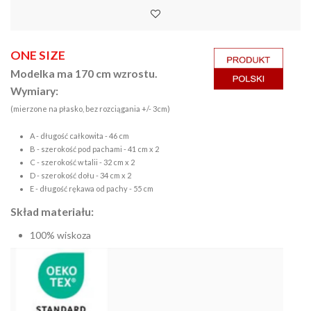
ONE SIZE
Modelka ma 170 cm wzrostu.
Wymiary:
(mierzone na płasko, bez rozciągania +/- 3cm)
A - długość całkowita - 46 cm
B - szerokość pod pachami - 41 cm x 2
C - szerokość w talii - 32 cm x 2
D - szerokość dołu - 34 cm x 2
E - długość rękawa od pachy - 55 cm
Skład materiału:
100% wiskoza