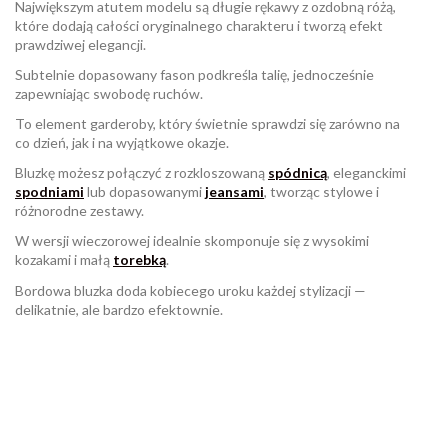
Największym atutem modelu są długie rękawy z ozdobną różą,
które dodają całości oryginalnego charakteru i tworzą efekt
prawdziwej elegancji.
Subtelnie dopasowany fason podkreśla talię, jednocześnie
zapewniając swobodę ruchów.
To element garderoby, który świetnie sprawdzi się zarówno na
co dzień, jak i na wyjątkowe okazje.
Bluzkę możesz połączyć z rozkloszowaną
spódnicą
, eleganckimi
spodniami
lub dopasowanymi
jeansami
, tworząc stylowe i
różnorodne zestawy.
W wersji wieczorowej idealnie skomponuje się z wysokimi
kozakami i małą
torebką
.
Bordowa bluzka doda kobiecego uroku każdej stylizacji —
delikatnie, ale bardzo efektownie.
W magazynie
Brak opini
994 Przedmioty
ean13
2560001019244