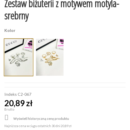
Zestaw biżuterii z motywem motyla-
srebrny
Kolor
Indeks
C2-067
20,89 zł
Brutto

Wyświetl historyczną cenę produktu
Najniższa cena w ciągu ostatnich 30 dni
20,89 zł