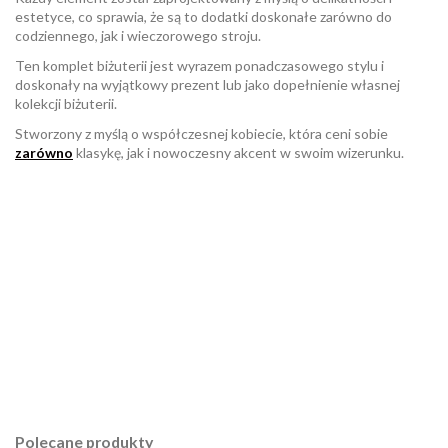
estetyce, co sprawia, że są to dodatki doskonałe zarówno do
codziennego, jak i wieczorowego stroju.
Ten komplet biżuterii jest wyrazem ponadczasowego stylu i
doskonały na wyjątkowy prezent lub jako dopełnienie własnej
kolekcji biżuterii.
Stworzony z myślą o współczesnej kobiecie, która ceni sobie
zarówno
klasykę, jak i nowoczesny akcent w swoim wizerunku.
W magazynie
Brak opini
3 Przedmioty
ean13
2560000818312
Polecane produkty