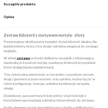
Szczegóły produktu
Opinie
Zestaw biżuterii z motywem motyla- złoty
Prezentujemy ekskluzywny komplet złotej biżuterii, idealny dla
każdej kobiety, która chce dodać odrobinę elegancji do swojego
wyglądu.
W skład
zestawu
wchodzi delikatny naszyjnik z olśniewającą
zawieszką w kształcie motyla, osadzoną drobnymi kryształami,
które dodają blasku każdej kreacji.
Trzy różnorodne pierścionki, w tym jeden z wyciętym sercem,
drugi z geometrycznym wzorem, oraz spiralny, można łączyć w
różne konfiguracje, tworząc unikalne kombinacje na każdą
okazję.
Dodatkowo, para perłowych kolczyków-stud i kolczyki z
kryształami wprowadzają subtelną różnorodność do zestawu.
Każdy element został zaprojektowany z myślą o delikatności i