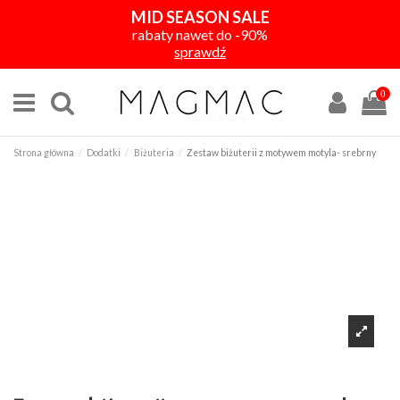
MID SEASON SALE
rabaty nawet do -90%
sprawdź
0
Strona główna
Dodatki
Biżuteria
Zestaw biżuterii z motywem motyla- srebrny