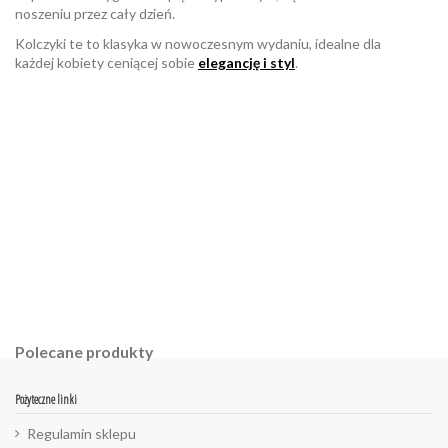
noszeniu przez cały dzień.
Kolczyki te to klasyka w nowoczesnym wydaniu, idealne dla
każdej kobiety ceniącej sobie
elegancję i styl
.
W magazynie
Brak opini
9 Przedmioty
ean13
2560000818343
Polecane produkty
Pożyteczne linki
Regulamin sklepu