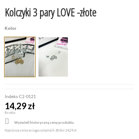
Kolczyki 3 pary LOVE -złote
Kolor
Indeks
C2-0121
14,29 zł
Brutto

Wyświetl historyczną cenę produktu
Najniższa cena w ciągu ostatnich 30 dni
14,29 zł