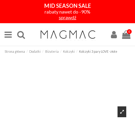
MID SEASON SALE
rabaty nawet do -90%
sprawdź
0
Strona główna
Dodatki
Biżuteria
Kolczyki
Kolczyki 3 pary LOVE -złote