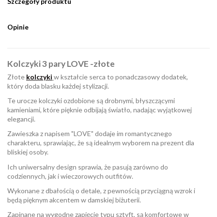
Szczegóły produktu
Opinie
Kolczyki 3 pary LOVE -złote
Złote
kolczyki
w kształcie serca to ponadczasowy dodatek,
który doda blasku każdej stylizacji.
Te urocze kolczyki ozdobione są drobnymi, błyszczącymi
kamieniami, które pięknie odbijają światło, nadając wyjątkowej
elegancji.
Zawieszka z napisem "LOVE" dodaje im romantycznego
charakteru, sprawiając, że są idealnym wyborem na prezent dla
bliskiej osoby.
Ich uniwersalny design sprawia, że pasują zarówno do
codziennych, jak i wieczorowych outfitów.
Wykonane z dbałością o detale, z pewnością przyciągną wzrok i
będą pięknym akcentem w damskiej biżuterii.
Zapinane na wygodne zapięcie typu sztyft, są komfortowe w