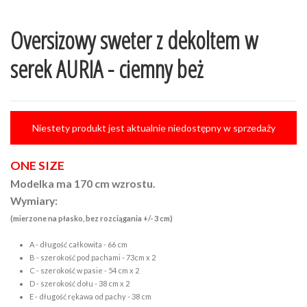
Oversizowy sweter z dekoltem w
serek AURIA - ciemny beż
Niestety produkt jest aktualnie niedostępny w sprzedaży
ONE SIZE
Modelka ma 170 cm wzrostu.
Wymiary:
(mierzone na płasko, bez rozciągania +/- 3 cm)
A - długość całkowita - 66 cm
B - szerokość pod pachami - 73cm x 2
C - szerokość w pasie - 54 cm x 2
D - szerokość dołu - 38 cm x 2
E - długość rękawa od pachy - 38 cm