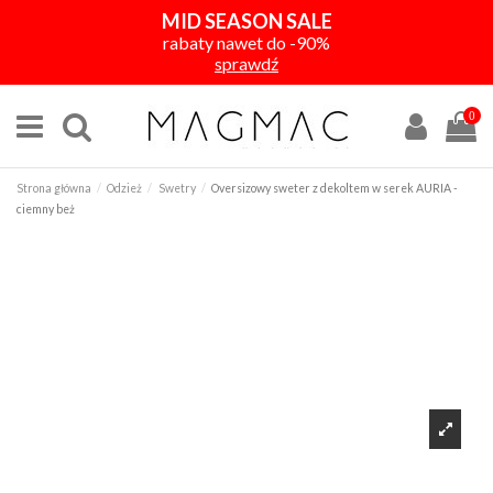
MID SEASON SALE
rabaty nawet do -90%
sprawdź
0
Strona główna
Odzież
Swetry
Oversizowy sweter z dekoltem w serek AURIA -
ciemny beż