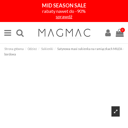
MID SEASON SALE
rabaty nawet do -90%
sprawdź
0
Strona główna
Odzież
Sukienki
Satynowa maxi sukienka na ramiączkach MILEA -
bordowa