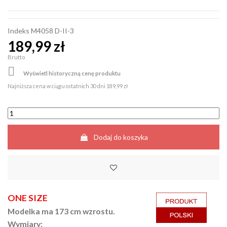
Indeks
M4058 D-II-3
189,99 zł
Brutto

Wyświetl historyczną cenę produktu
Najniższa cena w ciągu ostatnich 30 dni
189,99 zł
Dodaj do koszyka
ONE SIZE
Modelka ma 173 cm wzrostu.
Wymiary: