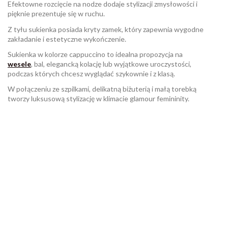
Efektowne rozcięcie na nodze dodaje stylizacji zmysłowości i
pięknie prezentuje się w ruchu.
Z tyłu sukienka posiada kryty zamek, który zapewnia wygodne
zakładanie i estetyczne wykończenie.
Sukienka w kolorze cappuccino to idealna propozycja na
wesele
, bal, elegancką kolację lub wyjątkowe uroczystości,
podczas których chcesz wyglądać szykownie i z klasą.
W połączeniu ze szpilkami, delikatną biżuterią i małą torebką
tworzy luksusową stylizację w klimacie glamour femininity.
W magazynie
Brak opini
13 Przedmioty
ean13
2560001073772