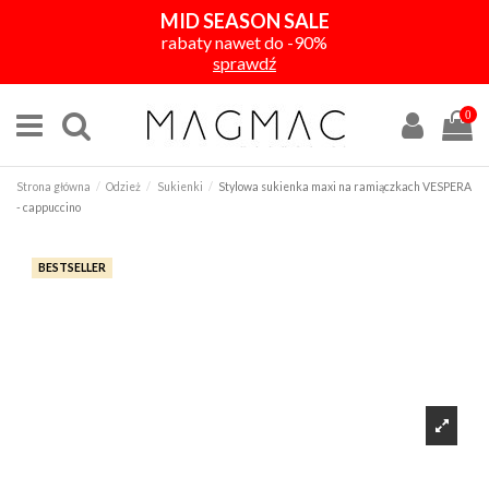
MID SEASON SALE
rabaty nawet do -90%
sprawdź
0
Strona główna
Odzież
Sukienki
Stylowa sukienka maxi na ramiączkach VESPERA
- cappuccino
BESTSELLER