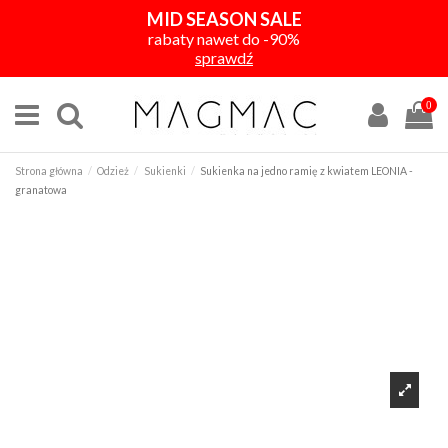
MID SEASON SALE
rabaty nawet do -90%
sprawdź
0
Strona główna
Odzież
Sukienki
Sukienka na jedno ramię z kwiatem LEONIA -
granatowa