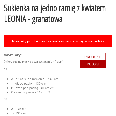
Sukienka na jedno ramię z kwiatem
LEONIA - granatowa
Niestety produkt jest aktualnie niedostępny w sprzedaży
Wymiary:
(mierzone na płasko, bez rozciągania +/- 3cm)
36
A - dł. całk. od ramienia - 145 cm
- dł. od pachy - 130 cm
B - szer. pod pachą - 40 cm x 2
C - szer. w pasie - 34 cm x 2
38
A - 145 cm
- 130 cm