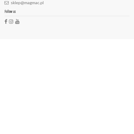
sklep@magmac.pl
Follow us