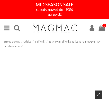
MID SEASON SALE
rabaty nawet do -90%
sprawdź
0
Strona główna
Odzież
Sukienki
Satynowa sukienka na jedno ramię ALVETTA -
butelkowa zieleń