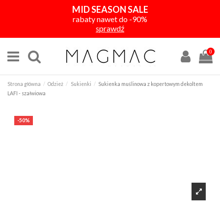
MID SEASON SALE
rabaty nawet do -90%
sprawdź
0
Strona główna
Odzież
Sukienki
Sukienka muślinowa z kopertowym dekoltem
LAFI - szałwiowa
-50%