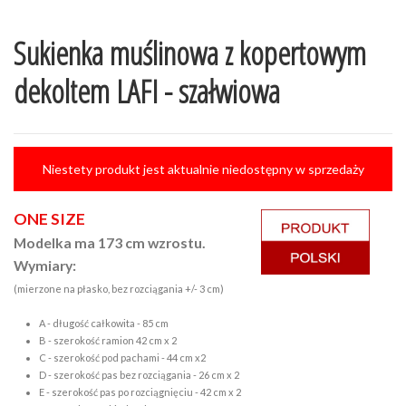
Sukienka muślinowa z kopertowym
dekoltem LAFI - szałwiowa
Niestety produkt jest aktualnie niedostępny w sprzedaży
ONE SIZE
Modelka ma 173 cm wzrostu.
Wymiary:
(mierzone na płasko, bez rozciągania +/- 3 cm)
A - długość całkowita - 85 cm
B - szerokość ramion 42 cm x 2
C - szerokość pod pachami - 44 cm x2
D - szerokość pas bez rozciągania - 26 cm x 2
E - szerokość pas po rozciągnięciu - 42 cm x 2