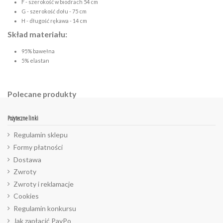
F - szerokość w biodrach 54 cm
G - szerokość dołu - 75 cm
H - długość rękawa - 14 cm
Skład materiału:
95% bawełna
5% elastan
Polecane produkty
Pożyteczne linki
Regulamin sklepu
Formy płatności
Dostawa
Zwroty
Zwroty i reklamacje
Cookies
Regulamin konkursu
Jak zapłacić PayPo