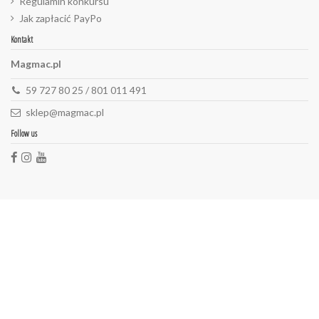
Regulamin konkursu
Jak zapłacić PayPo
Kontakt
Magmac.pl
59 727 80 25 / 801 011 491
sklep@magmac.pl
Follow us