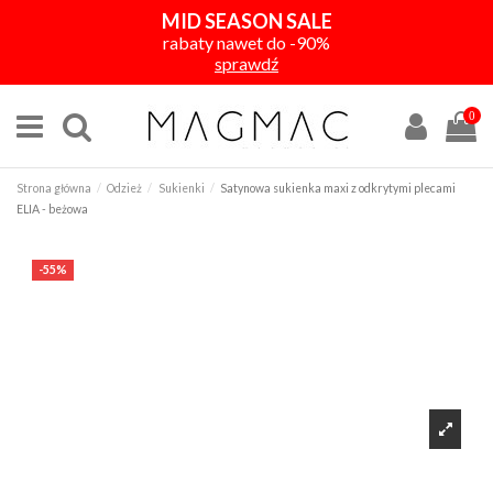
MID SEASON SALE
rabaty nawet do -90%
sprawdź
0
Strona główna
Odzież
Sukienki
Satynowa sukienka maxi z odkrytymi plecami
ELIA - beżowa
-55%