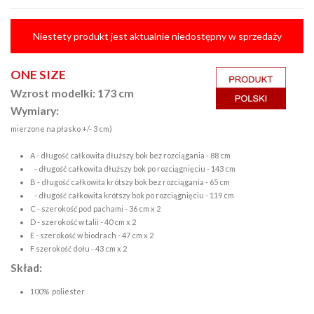
Niestety produkt jest aktualnie niedostępny w sprzedaży
ONE SIZE
Wzrost modelki: 173 cm
Wymiary:
mierzone na płasko +/- 3 cm)
A - długość całkowita dłuższy bok bez rozciągania - 88 cm
- długość całkowita dłuższy bok po rozciągnięciu - 143 cm
B - długość całkowita krótszy bok bez rozciągania - 65 cm
- długość całkowita krótszy bok po rozciągnięciu - 119 cm
C - szerokość pod pachami - 36 cm x 2
D - szerokość w talii - 40 cm x 2
E - szerokość w biodrach - 47 cm x 2
F szerokość dołu - 43 cm x 2
Skład:
100% poliester