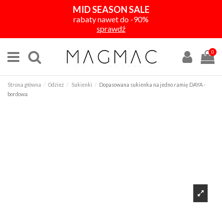
MID SEASON SALE
rabaty nawet do -90%
sprawdź
0
Strona główna
Odzież
Sukienki
Dopasowana sukienka na jedno ramię DAYA -
bordowa