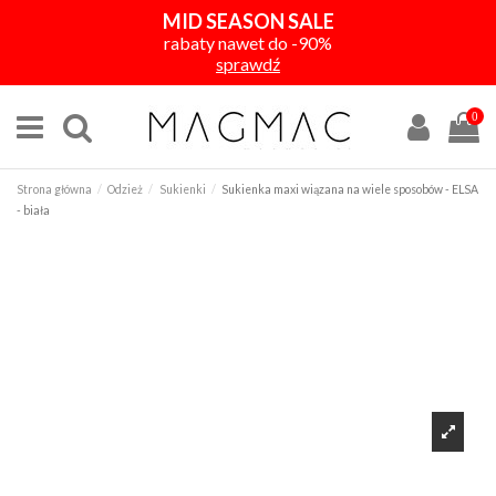
MID SEASON SALE
rabaty nawet do -90%
sprawdź
0
Strona główna
Odzież
Sukienki
Sukienka maxi wiązana na wiele sposobów - ELSA
- biała