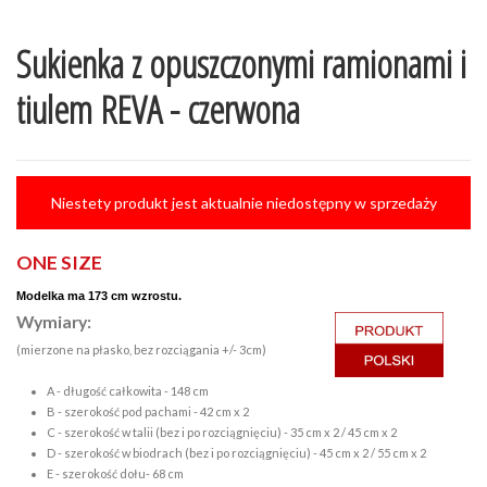
Sukienka z opuszczonymi ramionami i
tiulem REVA - czerwona
Niestety produkt jest aktualnie niedostępny w sprzedaży
ONE SIZE
Modelka ma 173 cm wzrostu.
Wymiary:
(mierzone na płasko, bez rozciągania +/- 3cm)
A - długość całkowita - 148 cm
B - szerokość pod pachami - 42 cm x 2
C - szerokość w talii (bez i po rozciągnięciu) - 35 cm x 2 / 45 cm x 2
D - szerokość w biodrach (bez i po rozciągnięciu) - 45 cm x 2 / 55 cm x 2
E - szerokość dołu- 68 cm