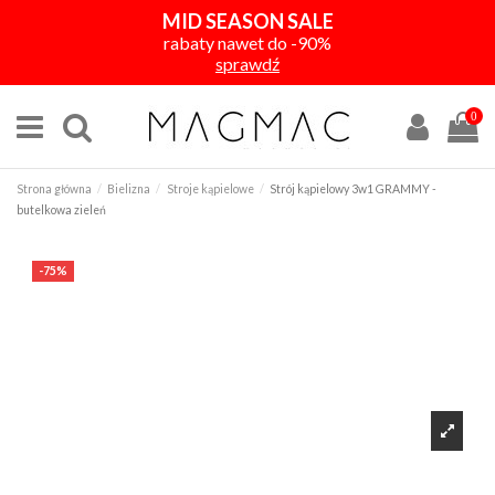
MID SEASON SALE
rabaty nawet do -90%
sprawdź
0
Strona główna
Bielizna
Stroje kąpielowe
Strój kąpielowy 3w1 GRAMMY -
butelkowa zieleń
-75%