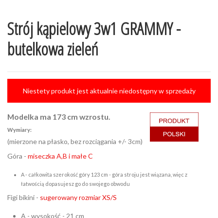
Strój kąpielowy 3w1 GRAMMY -
butelkowa zieleń
Niestety produkt jest aktualnie niedostępny w sprzedaży
Modelka ma 173 cm wzrostu.
Wymiary:
(mierzone na płasko, bez rozciągania +/- 3cm)
Góra -
miseczka A,B i małe C
A - całkowita szerokość góry 123 cm - góra stroju jest wiązana, więc z
łatwością dopasujesz go do swojego obwodu
Figi bikini -
sugerowany rozmiar XS/S
A - wysokość - 21 cm