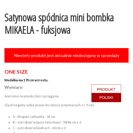
Satynowa spódnica mini bombka
MIKAELA - fuksjowa
Niestety produkt jest aktualnie niedostępny w sprzedaży
ONE SIZE
Modelka ma 170 cm wzrostu.
Wymiary:
mierzone na płasko, bez rozciągania
(Zastrzegamy sobie prawo do różnicy w wymiarach +/- 3 cm)
A - długość całkowita - 36 cm
B - szerokość w pasie (min/max) - 30/46 cm x 2
C - szerokość w biodrach - 60 cm x 2