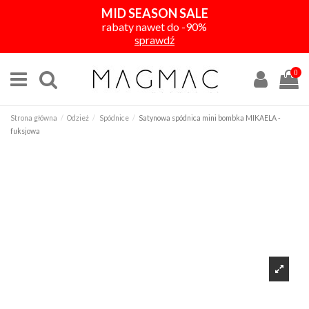
MID SEASON SALE
rabaty nawet do -90%
sprawdź
0
Strona główna
Odzież
Spódnice
Satynowa spódnica mini bombka MIKAELA -
fuksjowa