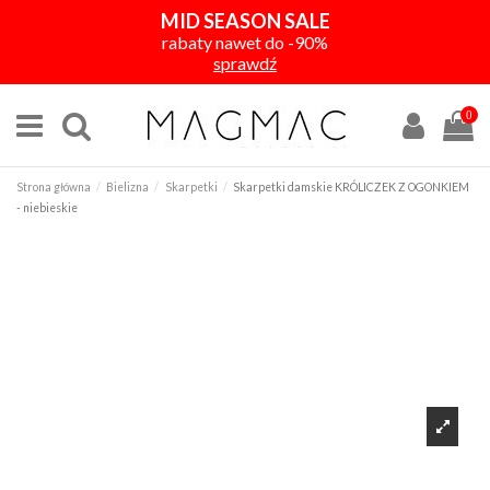
MID SEASON SALE
rabaty nawet do -90%
sprawdź
0
Strona główna
Bielizna
Skarpetki
Skarpetki damskie KRÓLICZEK Z OGONKIEM
- niebieskie