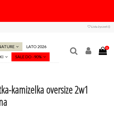
Lista życzeń (
)
 NATURE
LATO 2026
0
KI
SALE DO -90%
ka-kamizelka oversize 2w1
na