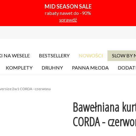
MID SEASON SALE
rabaty nawet do -90%
sprawdź
I NA WESELE
BESTSELLERY
NOWOŚCI
SLOW BY
KOMPLETY
DRUHNY
PANNA MŁODA
DODAT
oversize 2w1 CORDA - czerwona
Bawełniana kurt
CORDA - czerwo