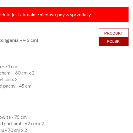
odukt jest aktualnie niedostępny w sprzedaży
ciągania +/- 3 cm)
a - 74 cm
chami - 60 cm x 2
64 cm x 2
d pachy - 45 cm
owita - 75 cm
d pachami - 62 cm x 2
łu - 70 cm x 2