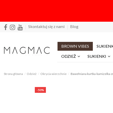
Skontaktuj się z nami
Blog
BROWN VIBES
SUKIENK
ODZIEŻ
SUKIENKI
Strona główna
Odzież
Okrycia wierzchnie
Bawełniana kurtka-kamizelka 
-50%