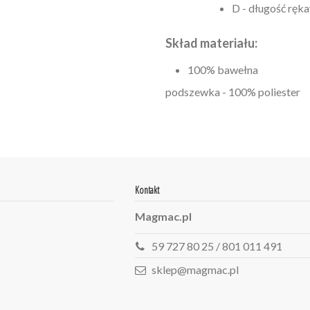
D - długość ręk
Skład materiału:
100% bawełna
podszewka - 100% poliester
Kontakt
Magmac.pl
59 727 80 25 / 801 011 491
sklep@magmac.pl