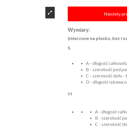
Niestety pr
Wymiary:
(mierzone na płasko, bez roz
S
A - długość całkowit
B - szerokość pod pa
C - szerokość dołu - 
D - długość rękawa o
M
A - długość całk
B - szerokość po
C - szerokość do