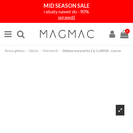
MID SEASON SALE
rabaty nawet do -90%
sprawdź
0
Strona główna
Odzież
Marynarki
Stylowa marynarka 2 w 1 LARISA - czarna