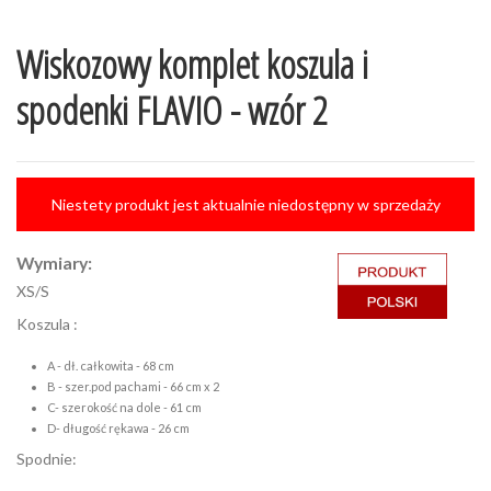
Wiskozowy komplet koszula i
spodenki FLAVIO - wzór 2
Niestety produkt jest aktualnie niedostępny w sprzedaży
Wymiary:
XS/S
Koszula :
A - dł. całkowita - 68 cm
B - szer.pod pachami - 66 cm x 2
C- szerokość na dole - 61 cm
D- długość rękawa - 26 cm
Spodnie: