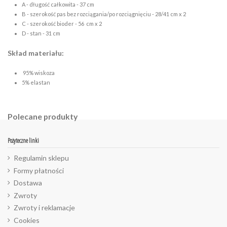
A - długość całkowita - 37 cm
B - szerokość pas bez rozciągania/po rozciągnięciu - 28/41 cm x 2
C - szerokość bioder - 56 cm x 2
D - stan - 31 cm
Skład materiału:
95% wiskoza
5% elastan
Polecane produkty
Pożyteczne linki
Regulamin sklepu
Formy płatności
Dostawa
Zwroty
Zwroty i reklamacje
Cookies