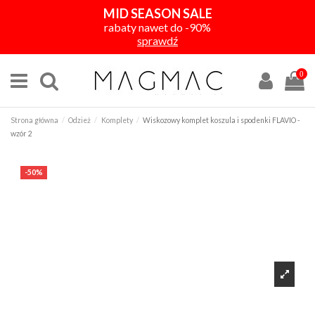
MID SEASON SALE
rabaty nawet do -90%
sprawdź
0
Strona główna
Odzież
Komplety
Wiskozowy komplet koszula i spodenki FLAVIO -
wzór 2
-50%