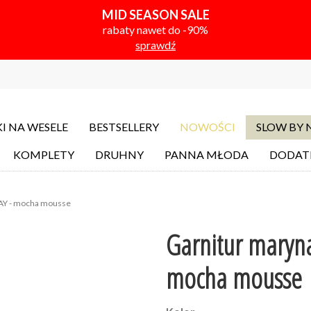
MID SEASON SALE
rabaty nawet do -90%
sprawdź
I NA WESELE
BESTSELLERY
NOWOŚCI
SLOW BY
KOMPLETY
DRUHNY
PANNA MŁODA
DODAT
NAY - mocha mousse
Garnitur maryna
mocha mousse