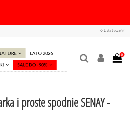
Lista życzeń (
)
 NATURE
LATO 2026
0
KI
SALE DO -90%
rka i proste spodnie SENAY -