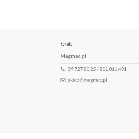
Kontakt
Magmac.pl
59 727 80 25 / 801 011 491
sklep@magmac.pl