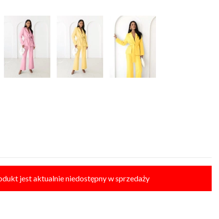
odukt jest aktualnie niedostępny w sprzedaży