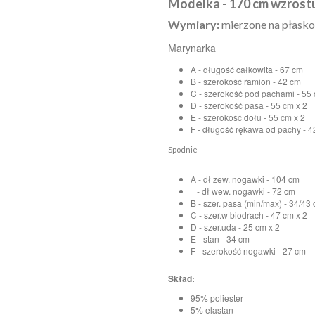
Modelka - 170 cm wzrost
Wymiary:
mierzone na płasko,
Marynarka
A - długość całkowita - 67 cm
B - szerokość ramion - 42 cm
C - szerokość pod pachami - 55 
D - szerokość pasa - 55 cm x 2
E - szerokość dołu - 55 cm x 2
F - długość rękawa od pachy - 
Spodnie
A - dł zew. nogawki - 104 cm
- dł wew. nogawki - 72 cm
B - szer. pasa (min/max) - 34/43 
C - szer.w biodrach - 47 cm x 2
D - szer.uda - 25 cm x 2
E - stan - 34 cm
F - szerokość nogawki - 27 cm
Skład:
95% poliester
5% elastan